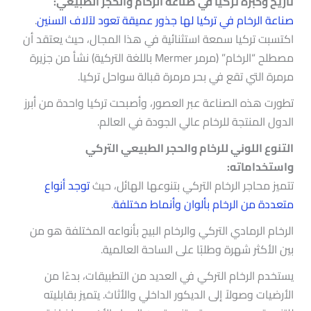
تاريخ وخبرة تركيا في صناعة الرخام والحجر الطبيعي:
صناعة الرخام في تركيا لها جذور عميقة تعود لآلاف السنين
.
اكتسبت تركيا سمعة استثنائية في هذا المجال، حيث يعتقد أن
مصطلح “الرخام” (مرمر Mermer باللغة التركية) نشأ من جزيرة
مرمرة التي تقع في بحر مرمرة قبالة سواحل تركيا.
تطورت هذه الصناعة عبر العصور، وأصبحت تركيا واحدة من أبرز
الدول المنتجة للرخام عالي الجودة في العالم.
التنوع اللوني للرخام والحجر الطبيعي التركي
واستخداماته:
تتميز محاجر الرخام التركي بتنوعها الهائل، حيث
توجد أنواع
متعددة من الرخام بألوان وأنماط مختلفة
.
الرخام الرمادي التركي والرخام البيج بأنواعه المختلفة هو من
بين الأكثر شهرة وطلبًا على الساحة العالمية.
يستخدم الرخام التركي في العديد من التطبيقات، بدءًا من
الأرضيات وصولاً إلى الديكور الداخلي والأثاث. يتميز بقابليته