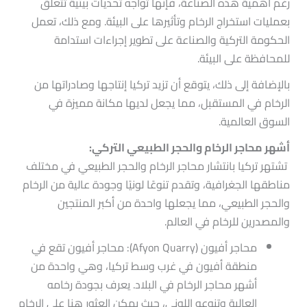
رغم أهمية هذه الصناعة، فإنها تواجه تحديات بيئية تتعلق
بعمليات استخراج الرخام وتأثيرها على البيئة. ومع ذلك، تعمل
الحكومة التركية والصناعة على تطوير إجراءات استدامة
للمحافظة على البيئة.
بالإضافة إلى ذلك، يتوقع أن تزيد تركيا إنتاجها وصادراتها من
الرخام في المستقبل، مما يجعل لديها مكانة مميزة في
السوق العالمية.
أشهر محاجر الرخام والحجر الطبيعي التركي:
تشتهر تركيا بانتشار محاجر الرخام والحجر الطبيعي في مختلف
مناطقها الجغرافية، وتقدم تنوعًا لونيًا وجودة عالية من الرخام
والحجر الطبيعي، مما يجعلها واحدة من أكبر المنتجين
والمصدرين للرخام في العالم.
محاجر أفيون (Afyon Quarry): محاجر أفيون تقع في
منطقة أفيون في غرب وسط تركيا، وهي واحدة من
أشهر محاجر الرخام في البلاد. يعرف بجودة رخامه
العالية وتنوعه اللوني، حيث يمكن العثور هنا على الرخام