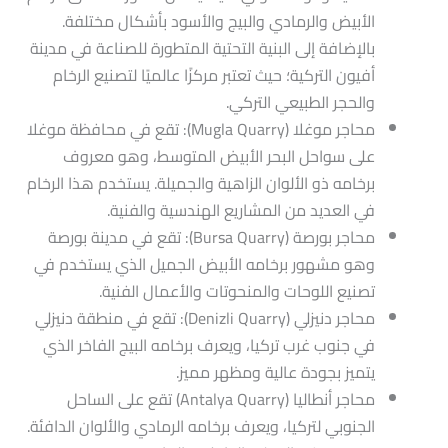
الأبيض والرمادي والبيج والأسود بأشكال مختلفة.
بالإضافة إلى البنية التحتية المتطورة للصناعة في مدينة
أفيون التركية؛ حيث تعتبر مركزًا عالميًا لتصنيع الرخام
والحجر الطبيعي التركي.
محاجر موغلا (Mugla Quarry): تقع في محافظة موغلا
على سواحل البحر الأبيض المتوسط، وهو معروف
برخامه ذو الألوان الزاهية والجميلة. يستخدم هذا الرخام
في العديد من المشاريع الهندسية والفنية.
محاجر بورصة (Bursa Quarry): تقع في مدينة بورصة
وهو مشهور برخامه الأبيض الجميل الذي يستخدم في
تصنيع اللوحات والمنحوتات والأعمال الفنية.
محاجر دنيزلي (Denizli Quarry): تقع في منطقة دنيزلي
في جنوب غرب تركيا، ويعرف برخامه البيج الفاخر الذي
يتميز بجودة عالية ومظهر مميز.
محاجر أنطاليا (Antalya Quarry) تقع على الساحل
الجنوبي لتركيا، ويعرف برخامه الرمادي والألوان الدافئة.