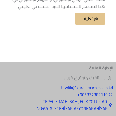
هذا المتصفح لاستخدامها المرة المقبلة في تعليقي.
الإدارة العامة
الرئيس التنفيذي: توفيق قربي
tawfik@kurabimarble.com
905377382119+
.TEPECİK MAH. BAHÇECİK YOLU CAD
NO:69-A İSCEHİSAR AFYONKARAHİSAR