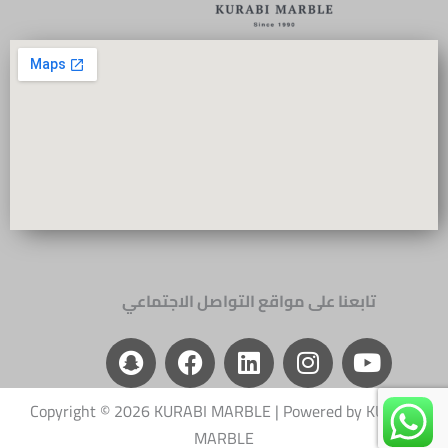
Y
I
L
تابعنا على مواقع التواصل الاجتماعي
F
S
n
a
i
n
o
a
c
n
s
u
p
e
k
t
t
c
b
e
a
u
Copyright © 2026 KURABI MARBLE | Powered by KURABI
h
o
d
g
b
MARBLE