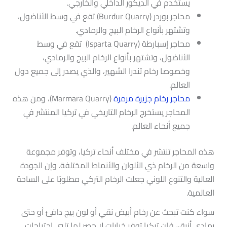
يستخدم في الديكور الداخلي والخارجي.
محاجر بوردر (Burdur Quarry) تقع في وسط الأناضول،
وتشتهر بأنواع الرخام البيج والرمادي.
محاجر إسبارطة (Isparta Quarry) تقع في وسط
الأناضول، وتشتهر بأنواع الرخام البيج والرمادي،
وخصوصا رخام تندرا الشهير، والذي يصدر إلى جميع دول
العالم.
محاجر رخام جزيرة مرمرة
(Marmara Quarry)، ومن هذه
المحاجر يستخرج الرخام التاريخي في تركيا المنتشر في
جميع أنحاء العالم.
هذه المحاجر تنتشر في مختلف أنحاء تركيا، وتوفر مجموعة
واسعة من الرخام ذي الألوان والأنماط المختلفة. وإن الجودة
العالية والتنوع اللوني جعلت الرخام التركي مطلوبًا على الساحة
العالمية.
سواء كنت تبحث عن رخام أبيض نقي أو لون بيج دافئ أو حتى
رمادي أنيق، فإن تركيا توفر خيارات لا حصر لها تلبي احتياجات