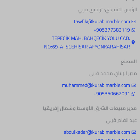
الرئيس التنفيذي: توفيق قربي
tawfik@kurabimarble.com
905377382119+
.TEPECİK MAH. BAHÇECİK YOLU CAD
NO:69-A İSCEHİSAR AFYONKARAHİSAR
المصنع
مدير الإنتاج: محمد قربي
muhammed@kurabimarble.com
905350662091+
مدير مبيعات الشرق
الأوسط وشمال إفريقيا
عبد القادر قربي
abdulkader@kurabimarble.com