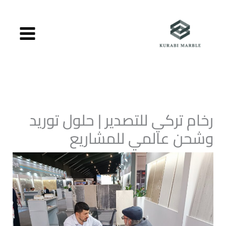
خطي
لى
لمحتوى
رخام تركي للتصدير | حلول توريد
وشحن عالمي للمشاريع