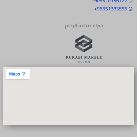
905310136122+
96551383585+
خبراء صناعة الرخام