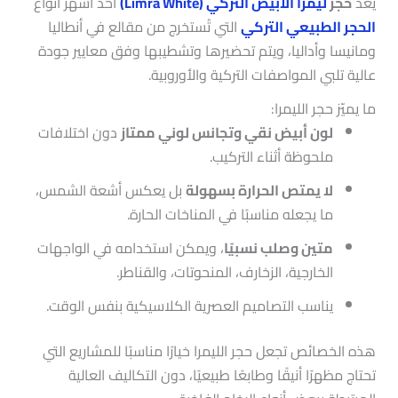
يُعد
حجر
ليمرا الأبيض التركي (Limra White)
أحد أشهر أنواع
الحجر الطبيعي التركي
التي تُستخرج من مقالع في أنطاليا
ومانيسا وأداليا، ويتم تحضيرها وتشطيبها وفق معايير جودة
عالية تلبي المواصفات التركية والأوروبية.
ما يميّز حجر الليمرا:
لون أبيض نقي وتجانس لوني ممتاز
دون اختلافات
ملحوظة أثناء التركيب.
لا يمتص الحرارة بسهولة
بل يعكس أشعة الشمس،
ما يجعله مناسبًا في المناخات الحارة.
متين وصلب نسبيًا
، ويمكن استخدامه في الواجهات
الخارجية، الزخارف، المنحوتات، والقناطر.
يناسب التصاميم العصرية الكلاسيكية بنفس الوقت.
هذه الخصائص تجعل حجر الليمرا خيارًا مناسبًا للمشاريع التي
تحتاج مظهرًا أنيقًا وطابعًا طبيعيًا، دون التكاليف العالية