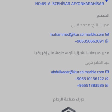
NO:69-A İSCEHİSAR AFYONKARAHİSAR
المصنع
مدير الإنتاج: محمد قربي
muhammed@kurabimarble.com
905350662091+
مدير مبيعات الشرق
الأوسط وشمال إفريقيا
عبد القادر قربي
abdulkader@kurabimarble.com
905310136122+
96551383585+
خبراء صناعة الرخام