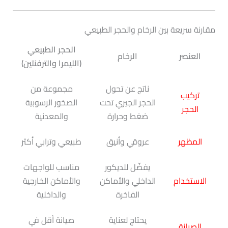
مقارنة سريعة بين الرخام والحجر الطبيعي
الحجر الطبيعي
العنصر
الرخام
(الليمرا والترفنتين)
ناتج عن تحول
مجموعة من
تركيب
الحجر الجيري تحت
الصخور الرسوبية
الحجر
ضغط وحرارة
والمعدنية
المظهر
عروقي وأنيق
طبيعي وترابي أكثر
يفضّل للديكور
مناسب للواجهات
الاستخدام
الداخلي والأماكن
والأماكن الخارجية
الفاخرة
والداخلية
يحتاج لعناية
صيانة أقل في
الصيانة