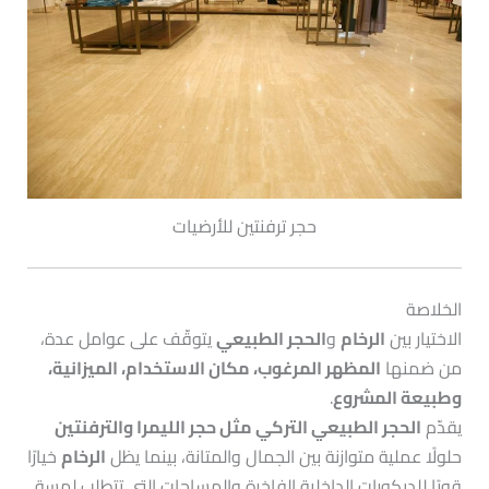
حجر ترفنتين للأرضيات
الخلاصة
الاختيار بين
الرخام
و
الحجر الطبيعي
يتوقّف على عوامل عدة،
من ضمنها
المظهر المرغوب، مكان الاستخدام، الميزانية،
وطبيعة المشروع
.
يقدّم
الحجر الطبيعي التركي مثل حجر الليمرا والترفنتين
حلولًا عملية متوازنة بين الجمال والمتانة، بينما يظل
الرخام
خيارًا
قويًا للديكورات الداخلية الفاخرة والمساحات التي تتطلب لمسة