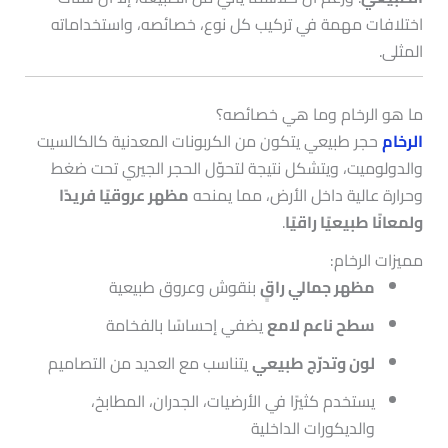
اختلافات مهمة في تركيب كل نوع، خصائصه، واستخداماته
المثلى.
ما هو الرخام وما هي خصائصه؟
الرخام
حجر طبيعي يتكون من الكربونات المعدنية كالكالسيت
والدولوميت، ويتشكل نتيجة لتحوّل الحجر الجيري تحت ضغط
وحرارة عالية داخل الأرض، مما يمنحه
مظهر عروقيًا فريدًا
ولمعانًا طبيعيًا راقيًا
.
مميزات الرخام:
مظهر جمالي راقٍ
بنقوش وعروق طبيعية
سطح ناعم لامع
يضفي إحساسًا بالفخامة
لون وتدرّج طبيعي
يتناسب مع العديد من التصاميم
يستخدم كثيرًا في الأرضيات، الجدران، المطابخ،
والديكورات الداخلية