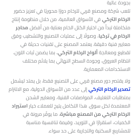
بجودة عالية
تلعب شركة ومصنع قربي للرخام دورًا محوريًا في تعزيز حضور
الرخام التركي
في الأسواق العالمية، من خلال منظومة إنتاج
متكاملة تبدأ من اختيار الكتل الخام بعناية من أفضل
محاجر
الرخام في تركيا
، وصولًا إلى عمليات التصنيع والتشطيب وفق
معايير فنية دقيقة. يعتمد المصنع على تقنيات حديثة في
تقطيع ومعالجة
ألواح الرخام التركي
، بما يضمن ثبات اللون،
انتظام العروق، وجودة السطح النهائي بما يلائم مختلف
الاستخدامات المعمارية.
ولا يقتصر دور مصنع قربي على التصنيع فقط، بل يمتد ليشمل
تصدير الرخام التركي
إلى عدد من الأسواق الدولية، مع الالتزام
بمتطلبات التغليف، المواصفات الفنية، ومعايير الشحن
المعتمدة لكل سوق. هذا التكامل يتيح للعملاء خيار
استيراد
الرخام التركي من المصنع مباشرة
، ما يوفّر مرونة في
الكميات، استقرارًا في التوريد، وقيمة تنافسية مناسبة
للمشاريع السكنية والتجارية على حد سواء.