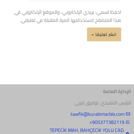
احفظ اسمي، بريدي الإلكتروني، والموقع الإلكتروني في
هذا المتصفح لاستخدامها المرة المقبلة في تعليقي.
الإدارة العامة
الرئيس التنفيذي: توفيق قربي
tawfik@kurabimarble.com
905377382119+
.TEPECİK MAH. BAHÇECİK YOLU CAD