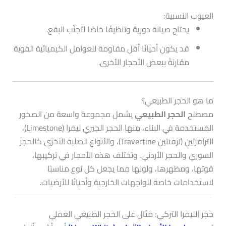
العيوب النسبية:
يحتاج صيانة دورية وتنظيفًا خاصًا لتجنّب البقع.
قد يكون أحيانًا أقل مقاومة للعوامل الكيميائية القوية
مقارنةً ببعض الأحجار الأخرى.
ما هو الحجر الطبيعي؟
مصطلح
الحجر الطبيعي
يشمل مجموعة واسعة من الصخور
المستخدمة في البناء، منها الحجر الجيري ليمرا (Limestone)،
الترافرتين (ترفنتين Travertine)، والأنواع الصلبة الأخرى كالحجر
السوري والحجر الأردني. وتختلف هذه الأحجار في تركيبها،
قوتها، ومظهرها، ولونها مما يجعل كل نوع مناسبًا
لاستخدامات خاصة للواجهات الخارجية وأحيانًا للأرضيات.
حجر الليمرا التركي: مثال على الحجر الطبيعي العملي