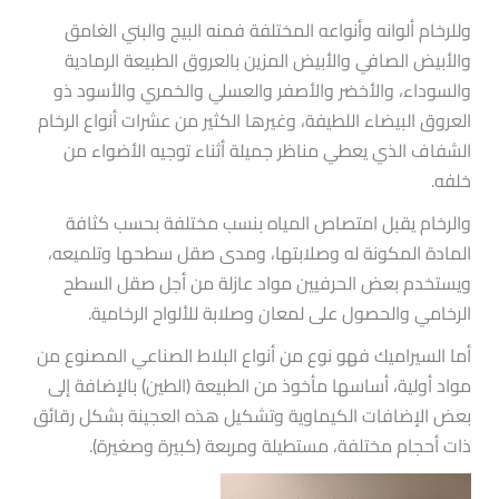
وللرخام ألوانه وأنواعه المختلفة فمنه البيج والبني الغامق
والأبيض الصافي والأبيض المزين بالعروق الطبيعة الرمادية
والسوداء، والأخضر والأصفر والعسلي والخمري والأسود ذو
العروق البيضاء اللطيفة، وغيرها الكثير من عشرات أنواع الرخام
الشفاف الذي يعطي مناظر جميلة أثناء توجيه الأضواء من
خلفه.
والرخام يقبل امتصاص المياه بنسب مختلفة بحسب كثافة
المادة المكونة له وصلابتها، ومدى صقل سطحها وتلميعه،
ويستخدم بعض الحرفيين مواد عازلة من أجل صقل السطح
الرخامي والحصول على لمعان وصلابة للألواح الرخامية.
أما السيراميك فهو نوع من أنواع البلاط الصناعي المصنوع من
مواد أولية، أساسها مأخوذ من الطبيعة (الطين) بالإضافة إلى
بعض الإضافات الكيماوية وتشكيل هذه العجينة بشكل رقائق
ذات أحجام مختلفة، مستطيلة ومربعة (كبيرة وصغيرة).