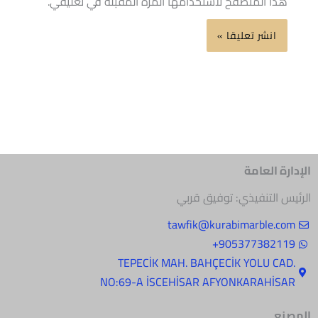
هذا المتصفح لاستخدامها المرة المقبلة في تعليقي.
الإدارة العامة
الرئيس التنفيذي: توفيق قربي
tawfik@kurabimarble.com
905377382119+
.TEPECİK MAH. BAHÇECİK YOLU CAD
NO:69-A İSCEHİSAR AFYONKARAHİSAR
المصنع