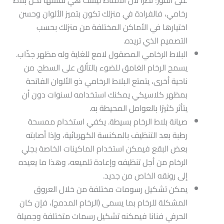
على الفور؛ نظرًا لأن الأنماط ليست هي نفسها لكل بلاط
رخامي، فالفرادة في منزلك تكون بتميز الألوان وحسن
اختيارها في الأماكن المختلفة من منزلك بحسب
التصميم الذي تريده.
البلاط الرخامي المصقول لامع للغاية وله مظهر جذّاب.
يسمح الرخام الغامق للضوء بالتألق على السطح. من
ناحية أخرى، يتمتع البلاط الرخامي ذو الألوان الفاتحة
بمظهر كلاسيكي يمكنك استخدامه لسنوات دون أن
يتأثر كثيرًا بالعوامل المحيطة به.
صيانة بلاط الرخام بسيطة. يكفي استخدام ممسحة
رطبة بعد التنظيف بالمكنسة الكهربائية، وإذا أصابته
بعض البقع فيمكن استخدام الماكينات الخاصة بجلي
الرخام من أجل تنظيفه وإعادة تلميعه، وهذا ما يعيده
إلى رونقه الخاص من جديد.
يمكن تشكيل رسومات مختلفة من خلال العروق
المشكلة للرخام بما يسمى (الرخام المدمج)، فإن كان
الحرفي فنانا فيمكنه تشكيل رسمات متختلفة وجميلة