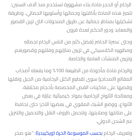
الرخام أو الحجر مادة بناء مشهورة تستخدم منذ آلاف السنين؛
تتميز هذه المادة بأناقتها وجمالها وأسلوبها الجمالي، وطريقة
تشكيلها بمناظر جمالية عن طريق المنحوتات التي تزين القصور
والمعابد ودور الحكم لعدة قرون.
وحتى عصرنا الحاضر يُفضل كثير من الناس الرخام لجماله
ومظهره الكلاسيكي في تزيين منازلهم وفللهم وقصورهم،
وتزيين المنشآت العامة والخاصة.
والرخام مادة مأخوذة من الطبيعة 100% وما يفعله أصحاب
المقالع (المحاجر) سوى تقطيع الكتل الرخامية من الجبل ونقلها
وقصها على ماكينات القص المخصصة بأحجام مختلفة،
ومعالجة الألواح الرخامية بمواد كيميائية عازلة في بعض
الأنواع، ووضع الشبك المقوي في بعضها الآخر؛ حتى تحافظ
على متانتها وصلابتها، وتتحمل ظروف النقل والتحميل والتنزيل
عبر الشحن الدولي.
وتعريف الرخام
بحسب
الموسوعة
الحرة
(
ويكيبديا
):
“هو صخر