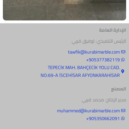
الإدارة العامة
الرئيس التنفيذي: توفيق قربي
tawfik@kurabimarble.com
905377382119+
.TEPECİK MAH. BAHÇECİK YOLU CAD
NO:69-A İSCEHİSAR AFYONKARAHİSAR
المصنع
مدير الإنتاج: محمد قربي
muhammed@kurabimarble.com
905350662091+