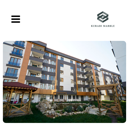
خطي
لى
لمحتوى