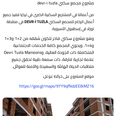
مشروع مجمع سكني devr-i tuzla
من أعمالنا في المشاريع السكنية الكبرى في تركيا تنفيذ جميع
أعمال الرخام للمجمع السكني
DEVR-İ TUZLA
في منقطة
توزلا في إسطنبول الآسيوية.
وهو مشروع سكني فاخر تتكون شققه من 2+1 و3+1
و4+1، ويحوي المجمع كافة الخدمات الاجتماعية
المتكاملة ذات الجودة العالية، وDevri Tuzla Mansions
علامة تجارية فارقة، ذات سمعة طيبة تحقق جميع
متطلبات الحياة الهانئة والسعيدة والآمنة للعوائل.
موقع المشروع على خرائط غوغل:
https://goo.gl/maps/9YY9qfNdzEE8iMZ16