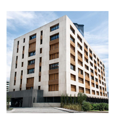
الركائز
الأساسية
لاختيار
الحجر
والرخام
التركي
للمساحات
الخارجية
|
نصائح
من
مصنع
قربي