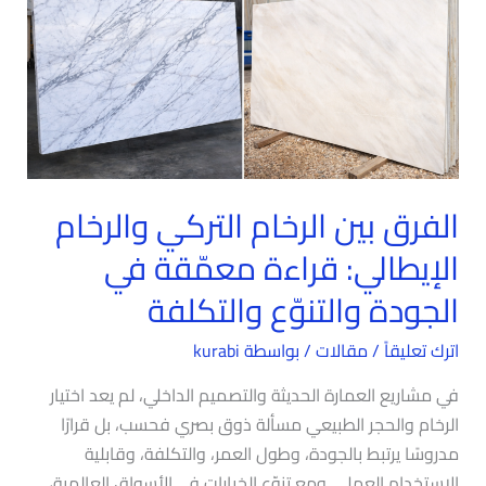
والرخام
الإيطالي:
قراءة
معمّقة
في
الجودة
والتنوّع
الفرق بين الرخام التركي والرخام
والتكلفة
الإيطالي: قراءة معمّقة في
الجودة والتنوّع والتكلفة
اترك تعليقاً
/
مقالات
/ بواسطة
kurabi
في مشاريع العمارة الحديثة والتصميم الداخلي، لم يعد اختيار
الرخام والحجر الطبيعي مسألة ذوق بصري فحسب، بل قرارًا
مدروسًا يرتبط بالجودة، وطول العمر، والتكلفة، وقابلية
الاستخدام العملي. ومع تنوّع الخيارات في الأسواق العالمية،