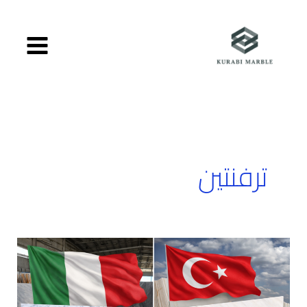
خطي
لى
لمحتوى
ترفنتين
الفرق
بين
الرخام
التركي