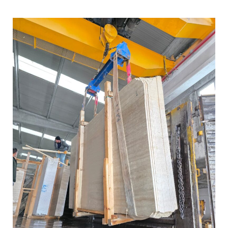
مصنع
الرخام
التركي
المعتمد..
إنتاج
وتصدير
مباشر
من
تركيا
عبر
قربي
للرخام