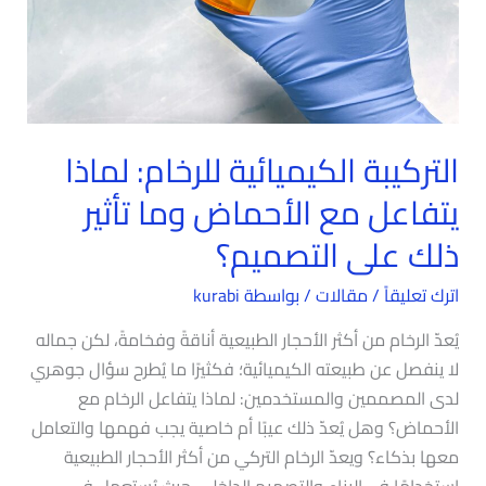
مع
الأحماض
وما
تأثير
ذلك
التركيبة الكيميائية للرخام: لماذا
على
التصميم؟
يتفاعل مع الأحماض وما تأثير
ذلك على التصميم؟
اترك تعليقاً
/
مقالات
/ بواسطة
kurabi
يُعدّ الرخام من أكثر الأحجار الطبيعية أناقةً وفخامةً، لكن جماله
لا ينفصل عن طبيعته الكيميائية؛ فكثيرًا ما يُطرح سؤال جوهري
لدى المصممين والمستخدمين: لماذا يتفاعل الرخام مع
الأحماض؟ وهل يُعدّ ذلك عيبًا أم خاصية يجب فهمها والتعامل
معها بذكاء؟ ويعدّ الرخام التركي من أكثر الأحجار الطبيعية
استخدامًا في البناء والتصميم الداخلي، حيث يُستعمل في