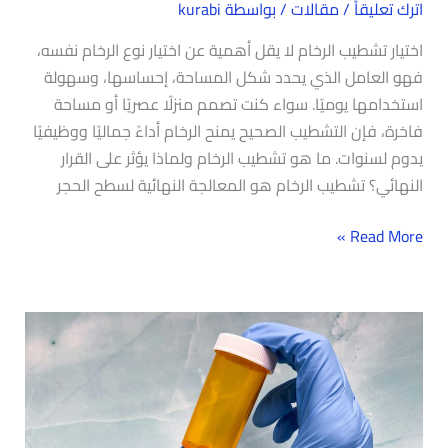
اترك تعليقاً
/
مقالات
/ بواسطة
kurabi
اختيار تشطيب الرخام لا يقل أهمية عن اختيار نوع الرخام نفسه،
فهو العامل الذي يحدد شكل المساحة، إحساسها، وسهولة
استخدامها يوميًا. سواء كنت تصمم منزلًا عصريًا أو مساحة
فاخرة، فإن التشطيب الصحيح يمنح الرخام أداءً جماليًا ووظيفيًا
يدوم لسنوات. ما هو تشطيب الرخام ولماذا يؤثر على القرار
النهائي؟ تشطيب الرخام هو المعالجة النهائية لسطح الحجر
Read More »
التركيبة
الكيميائية
للرخام:
لماذا
يتفاعل