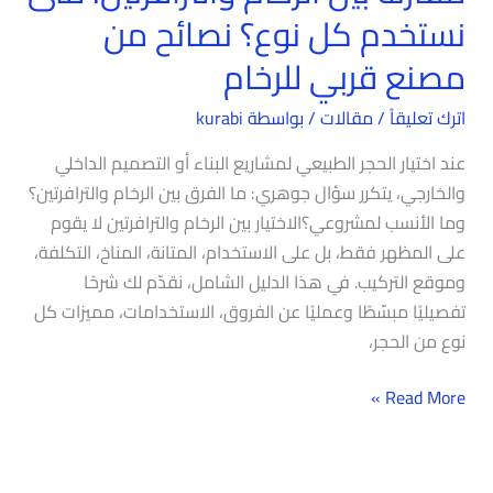
نستخدم كل نوع؟ نصائح من
للرخام
مصنع قربي للرخام
اترك تعليقاً
/
مقالات
/ بواسطة
kurabi
عند اختيار الحجر الطبيعي لمشاريع البناء أو التصميم الداخلي
والخارجي، يتكرر سؤال جوهري: ما الفرق بين الرخام والترافرتين؟
وما الأنسب لمشروعي؟الاختيار بين الرخام والترافرتين لا يقوم
على المظهر فقط، بل على الاستخدام، المتانة، المناخ، التكلفة،
وموقع التركيب. في هذا الدليل الشامل، نقدّم لك شرحًا
تفصيليًا مبسّطًا وعمليًا عن الفروق، الاستخدامات، مميزات كل
نوع من الحجر،
Read More »