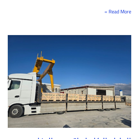
Read More »
الدليل
الكامل
لتصدير
الرخام
التركي
للمقاولين
والمستوردين
وأصحاب
المشاريع..
نصائح
مصنع
قربي