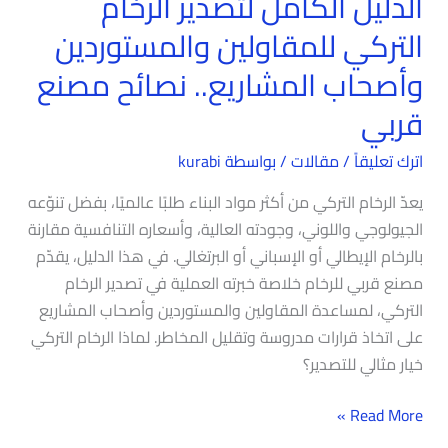
الدليل الكامل لتصدير الرخام
التركي للمقاولين والمستوردين
وأصحاب المشاريع.. نصائح مصنع
قربي
اترك تعليقاً
/
مقالات
/ بواسطة
kurabi
يعدّ الرخام التركي من أكثر مواد البناء طلبًا عالميًا، بفضل تنوّعه
الجيولوجي واللوني، وجودته العالية، وأسعاره التنافسية مقارنة
بالرخام الإيطالي أو الإسباني أو البرتغالي. في هذا الدليل، يقدّم
مصنع قربي للرخام خلاصة خبرته العملية في تصدير الرخام
التركي، لمساعدة المقاولين والمستوردين وأصحاب المشاريع
على اتخاذ قرارات مدروسة وتقليل المخاطر. لماذا الرخام التركي
خيار مثالي للتصدير؟
Read More »