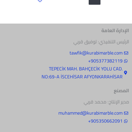
الإدارة العامة
الرئيس التنفيذي: توفيق قربي
tawfik@kurabimarble.com
905377382119+
.TEPECİK MAH. BAHÇECİK YOLU CAD
NO:69-A İSCEHİSAR AFYONKARAHİSAR
المصنع
مدير الإنتاج: محمد قربي
muhammed@kurabimarble.com
905350662091+