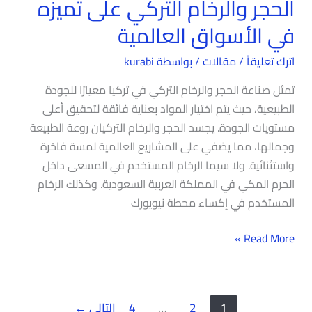
الحجر والرخام التركي على تميزه
العالمية
في الأسواق العالمية
اترك تعليقاً
/
مقالات
/ بواسطة
kurabi
تمثل صناعة الحجر والرخام التركي في تركيا معيارًا للجودة
الطبيعية، حيث يتم اختيار المواد بعناية فائقة لتحقيق أعلى
مستويات الجودة. يجسد الحجر والرخام التركيان روعة الطبيعة
وجمالها، مما يضفي على المشاريع العالمية لمسة فاخرة
واستثنائية. ولا سيما الرخام المستخدم في المسعى داخل
الحرم المكي في المملكة العربية السعودية. وكذلك الرخام
المستخدم في إكساء محطة نيويورك
Read More »
1
2
…
4
التالي
←