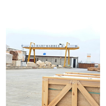
كيف
تختار
الرخام
التركي
المناسب
لمشروعك؟
دليل
شامل
من
مصنع
قربي
للرخام