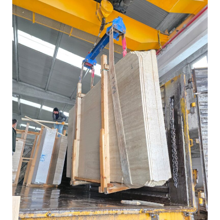
الرخام
التركي
المعتمد..
إنتاج
وتصدير
مباشر
من
تركيا
عبر
قربي
للرخام