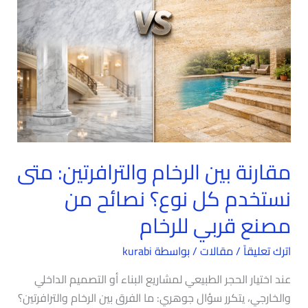
الرخام
والترافرتين:
متى
نستخدم
كل
نوع؟
نصائح
من
مصنع
مقارنة بين الرخام والترافرتين: متى
قربي
نستخدم كل نوع؟ نصائح من
للرخام
مصنع قربي للرخام
اترك تعليقاً
/
مقالات
/ بواسطة
kurabi
عند اختيار الحجر الطبيعي لمشاريع البناء أو التصميم الداخلي
والخارجي، يتكرر سؤال جوهري: ما الفرق بين الرخام والترافرتين؟