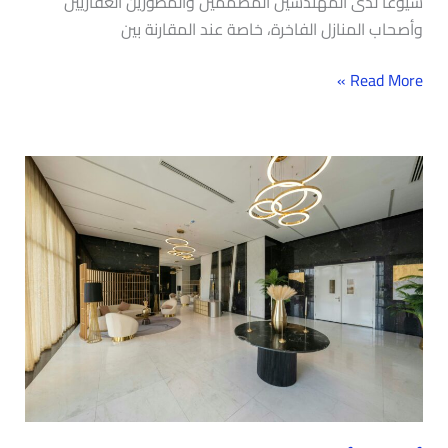
شيوعًا لدى المهندسين المصممين والمطوّرين العقاريين
وأصحاب المنازل الفاخرة، خاصة عند المقارنة بين
Read More »
أشهر
أنواع
الرخام
التركي
ومميزاتها
في
المشاريع
الحديثة..
دليل
شامل
من