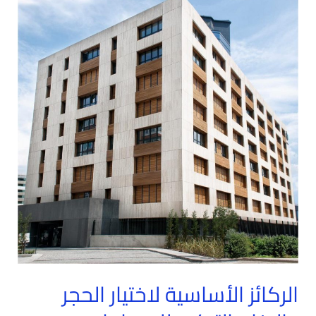
الأساسية
لاختيار
الحجر
والرخام
التركي
للمساحات
الخارجية
|
نصائح
من
مصنع
قربي
الركائز الأساسية لاختيار الحجر