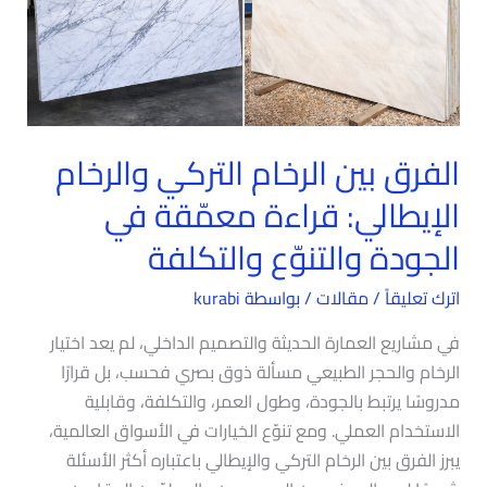
قراءة
معمّقة
في
الجودة
والتنوّع
الفرق بين الرخام التركي والرخام
والتكلفة
الإيطالي: قراءة معمّقة في
الجودة والتنوّع والتكلفة
اترك تعليقاً
/
مقالات
/ بواسطة
kurabi
في مشاريع العمارة الحديثة والتصميم الداخلي، لم يعد اختيار
الرخام والحجر الطبيعي مسألة ذوق بصري فحسب، بل قرارًا
مدروسًا يرتبط بالجودة، وطول العمر، والتكلفة، وقابلية
الاستخدام العملي. ومع تنوّع الخيارات في الأسواق العالمية،
يبرز الفرق بين الرخام التركي والإيطالي باعتباره أكثر الأسئلة