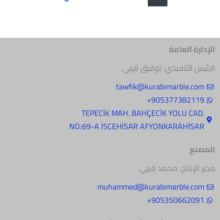
الإدارة العامة
الرئيس التنفيذي: توفيق قربي
tawfik@kurabimarble.com
905377382119+
.TEPECİK MAH. BAHÇECİK YOLU CAD
NO:69-A İSCEHİSAR AFYONKARAHİSAR
المصنع
مدير الإنتاج: محمد قربي
muhammed@kurabimarble.com
905350662091+