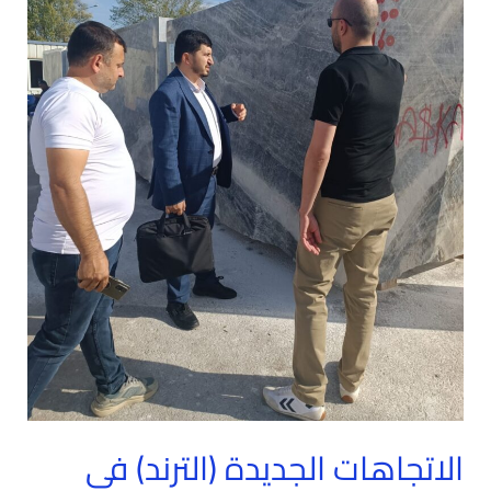
التركي
لعام
2026
وأثرها
على
صادرات
تركيا
الاتجاهات الجديدة (الترند) في