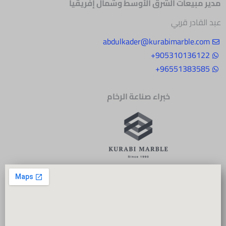
مدير مبيعات الشرق
الأوسط وشمال إفريقيا
عبد القادر قربي
abdulkader@kurabimarble.com
905310136122+
96551383585+
خبراء صناعة الرخام