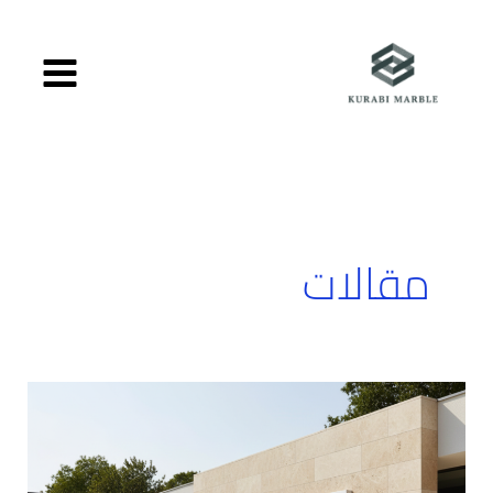
خطي
لى
لمحتوى
مقالات
الفرق
بين
الرخام
والحجر