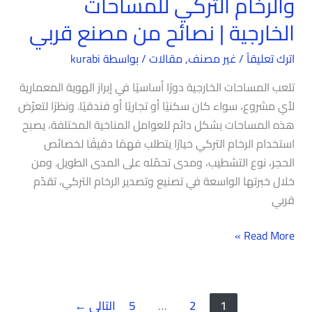
والرخام التركي للمساحات
الخارجية | نصائح من مصنع قربي
اترك تعليقاً
/
غير مصنف
,
مقالات
/ بواسطة
kurabi
تلعب المساحات الخارجية دورًا أساسيًا في إبراز الهوية المعمارية
لأي مشروع، سواء كان سكنيًا أو تجاريًا أو فندقيًا. ونظرًا لتعرّض
هذه المساحات بشكل دائم للعوامل المناخية المختلفة، يصبح
استخدام الرخام التركي خيارًا يتطلب فهمًا دقيقًا لخصائص
الحجر، نوع التشطيب، ومدى تحمّله على المدى الطويل. ومن
خلال خبرتها الواسعة في تصنيع وتصدير الرخام التركي، تقدّم
قربي
Read More »
1
2
…
5
التالي
←