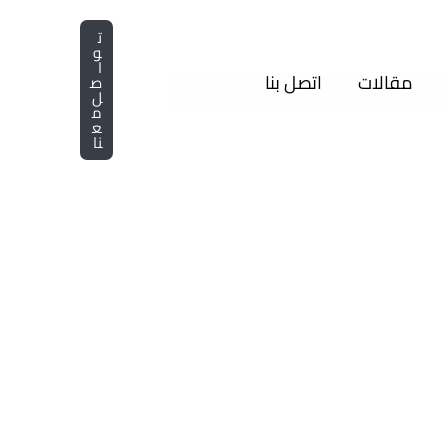
ت
و
ا
مقالات
اتصل بنا
ص
ل
م
ع
نا