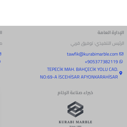
الإدارة العامة
ا
الرئيس التنفيذي: توفيق قربي
مد
tawfik@kurabimarble.com
905377382119+
.TEPECİK MAH. BAHÇECİK YOLU CAD
NO:69-A İSCEHİSAR AFYONKARAHİSAR
خبراء صناعة الرخام