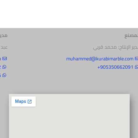
لمصنع
مدير
ير الإنتاج: محمد قربي
عبد 
m
muhammed@kurabimarble.com
+
905350662091+
+