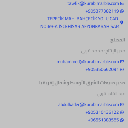
tawfik@kurabimarble.com
905377382119+
.TEPECİK MAH. BAHÇECİK YOLU CAD
NO:69-A İSCEHİSAR AFYONKARAHİSAR
المصنع
مدير الإنتاج: محمد قربي
muhammed@kurabimarble.com
905350662091+
مدير مبيعات الشرق
الأوسط وشمال إفريقيا
عبد القادر قربي
abdulkader@kurabimarble.com
905310136122+
96551383585+