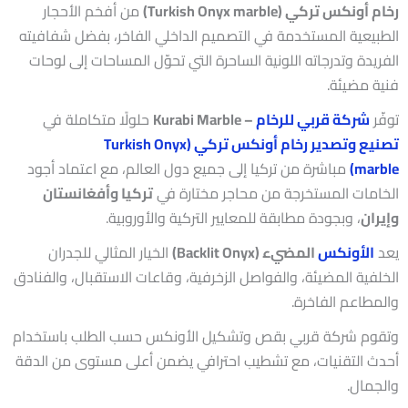
رخام أونكس تركي (Turkish Onyx marble)
من أفخم الأحجار
الطبيعية المستخدمة في التصميم الداخلي الفاخر، بفضل شفافيته
الفريدة وتدرجاته اللونية الساحرة التي تحوّل المساحات إلى لوحات
فنية مضيئة.
توفّر
شركة قربي للرخام
– Kurabi Marble
حلولًا متكاملة في
تصنيع وتصدير رخام أونكس تركي (Turkish Onyx
marble)
مباشرة من تركيا إلى جميع دول العالم، مع اعتماد أجود
الخامات المستخرجة من محاجر مختارة في
تركيا وأفغانستان
وإيران
، وبجودة مطابقة للمعايير التركية والأوروبية.
يعد
الأونكس
المضيء (Backlit Onyx)
الخيار المثالي للجدران
الخلفية المضيئة، والفواصل الزخرفية، وقاعات الاستقبال، والفنادق
والمطاعم الفاخرة.
وتقوم شركة قربي بقص وتشكيل الأونكس حسب الطلب باستخدام
أحدث التقنيات، مع تشطيب احترافي يضمن أعلى مستوى من الدقة
والجمال.