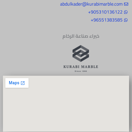
abdulkader@kurabimarble.com
905310136122+
96551383585+
خبراء صناعة الرخام