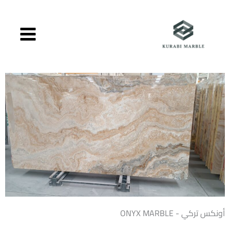
خطي
لى
لمحتوى
أونكس تركي - ONYX MARBLE