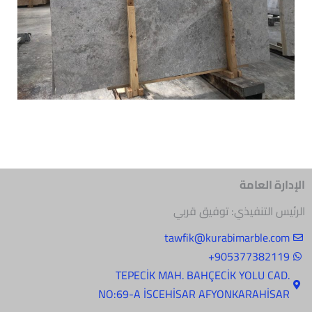
الإدارة العامة
الرئيس التنفيذي: توفيق قربي
tawfik@kurabimarble.com
905377382119+
.TEPECİK MAH. BAHÇECİK YOLU CAD
NO:69-A İSCEHİSAR AFYONKARAHİSAR