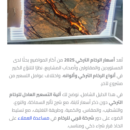
تُعد
أسعار الرخام التركي 2025
من أكثر المواضيع بحثًا لدى
المستوردين والمقاولين وأصحاب المشاريع، نظرًا للتنوّع الكبير
في
أنواع الرخام التركي وألوانه
، واختلاف عوامل التسعير من
مشروع لآخر.
في هذا الدليل الشامل، نوضح لك
آلية التسعير العادل للرخام
التركي
دون ذكر أسعار ثابتة، مع شرح تأثير السماكة، والنوع،
والتشطيب، والمقاس، والكمية، وطريقة التغليف، مع تسليط
الضوء على دور
شركة قربي للرخام
في
مساعدة العملاء
على
اتخاذ قرار شراء ذكي ومناسب.