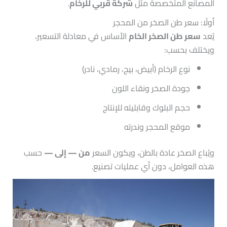
المصانع المتخصصة مثل
شركة قربي للرخام
.
أولًا: سعر طن الصخر من المحجر
يُعد
سعر طن الصخر الخام
الأساس في معادلة التسعير،
ويختلف بحسب:
نوع الرخام (أبيض، بيج، رمادي، نادر)
جودة الصخر ونقاء اللون
حجم البلوك وقابليته للإنتاج
موقع المحجر وندرته
ويُباع الصخر عادة بالطن، ويكون السعر
من — إلى —
حسب
هذه العوامل، دون أي عمليات تصنيع.