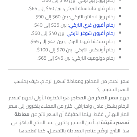
رخام فاير فانتاستك التركي: بين 50$ إلى 65$.
رخام روزا ليفانتو التركي: بين 60$ إلى 90$.
رخام أفيون غري التركي
: بين 25$ إلى 40$.
رخام أفيون شوغر التركي
: بين 40$ إلى 60$.
رخام منكشا فيولا التركي: بين 42$ إلى 65$.
رخام أونيكس التركي: بين 70$ إلى 100$.
رخام دولوميت التركي: بين 45$ إلى 65$.
سعر الصخر من المحاجر ومعادلة تسعير الرخام: كيف يحتسب
السعر الحقيقي؟
فهم
سعر الصخر من المحاجر
هو الخطوة الأولى لفهم تسعير
الرخام بشكل عادل واحترافي. كثير من العملاء ينظرون إلى سعر
المتر النهائي فقط، بينما الحقيقة أن السعر ناتج عن
معادلة
تسعير دقيقة
تبدأ من المحجر وتنتهي عند المنتج الجاهز. في
هذا الشرح نوضّح عناصر المعادلة بالتفصيل، كما تعتمدها