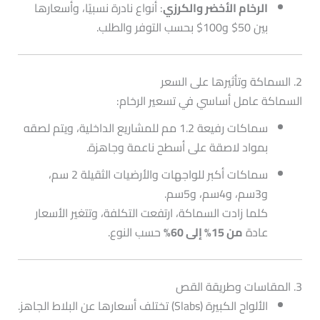
الرخام الأخضر والكرزي
: أنواع نادرة نسبيًا، وأسعارها
بين 50$ و100$ بحسب التوفر والطلب.
2. السماكة وتأثيرها على السعر
السماكة عامل أساسي في تسعير الرخام:
سماكات رفيعة 1.2 مم للمشاريع الداخلية، ويتم لصقه
بمواد لاصقة على أسطح ناعمة وجاهزة.
سماكات أكبر للواجهات والأرضيات الثقيلة 2 سم،
و3سم، و4سم، و5سم.
كلما زادت السماكة، ارتفعت التكلفة، وتتغير الأسعار
عادة
من 15% إلى 60%
حسب النوع.
3. المقاسات وطريقة القص
الألواح الكبيرة (Slabs) تختلف أسعارها عن البلاط الجاهز.