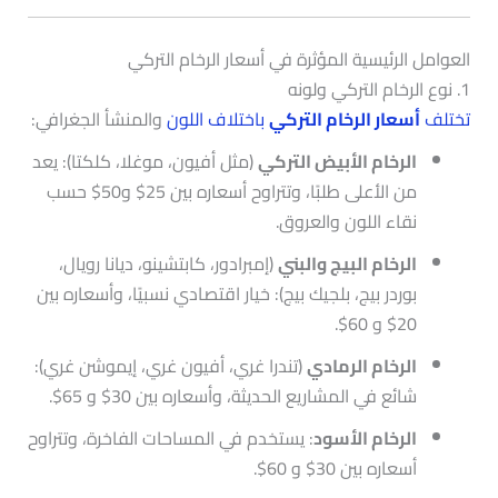
العوامل الرئيسية المؤثرة في أسعار الرخام التركي
1. نوع الرخام التركي ولونه
تختلف
أسعار الرخام التركي
باختلاف اللون
والمنشأ الجغرافي:
الرخام الأبيض التركي
(مثل أفيون، موغلا، كلكتا): يعد
من الأعلى طلبًا، وتتراوح أسعاره بين 25$ و50$ حسب
نقاء اللون والعروق.
الرخام البيج والبني
(إمبرادور، كابتشينو، ديانا رويال،
بوردر بيج، بلجيك بيج): خيار اقتصادي نسبيًا، وأسعاره بين
20$ و 60$.
الرخام الرمادي
(تندرا غري، أفيون غري، إيموشن غري):
شائع في المشاريع الحديثة، وأسعاره بين 30$ و 65$.
الرخام الأسود
: يستخدم في المساحات الفاخرة، وتتراوح
أسعاره بين 30$ و 60$.