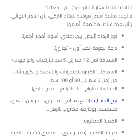
لماذا تختلف أسعار الرخام التركي في 2025؟
لا توجد قائمة أسعار موحّدة للرخام التركي، لأن السعر النهائي
يتأثر بعدة عناصر مجتمعة، أهمها:
نوع الرخام (أبيض، بيج، رمادي، أسود، أخضر، أحمر).
درجة الجودة (نخب أول – تجاري).
السماكة (من 1.2 مم إلى 5 سم للأرضيات والواجهات).
السماكات الكبيرة للمنحوتات والأعمدة والكورنيشات
من (من 6 سم إلى 80 أو 100 سم).
المقاسات (ألواح – بلاط ترابيع – قص خاص).
نوع التشطيب
(لامع، مطفي، محروق، مفروش، معتق،
مسمسم، بوشردة، مضروب بالرمل…)
الكمية المطلوبة.
طريقة التغليف (تصدير بحري – صناديق خشبية – تغليف